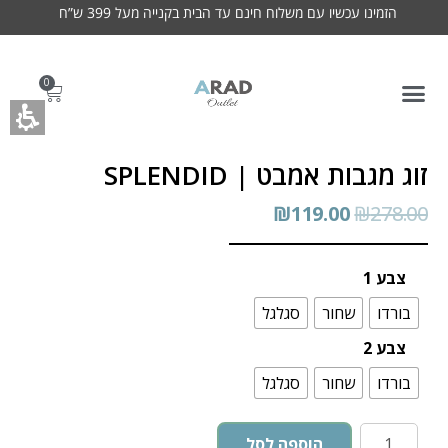
הזמינו עכשיו עם משלוח חינם עד הבית בקנייה מעל 399 ש”ח
0
זוג מגבות אמבט | SPLENDID
₪
119.00
₪
278.00
צבע 1
בורדו
שחור
סגלגל
צבע 2
בורדו
שחור
סגלגל
הוספה לסל