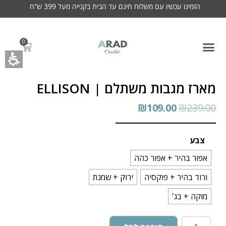
הזמינו עכשיו עם משלוח חינם עד הבית בקנייה מעל 399 ש”ח
0
מארז מגבות משתלם | ELLISON
₪
109.00
₪
239.00
צבע
אפור בהיר + אפור כהה
ורוד בהיר + פוקסיה
ירוק + שמנת
מוקה + בג'