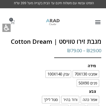
הזמינו עכשיו עם משלוח חינם עד הבית בקנייה מעל 399 ש”ח
0
מגבת זירו טוויסט | Cotton Dream
₪
79.00
–
₪
29.00
מידה
אמבט 70X130
ענק 100X140
פנים 50X90
צבע
אפור כהה
ורוד בהיר
סגול לילך