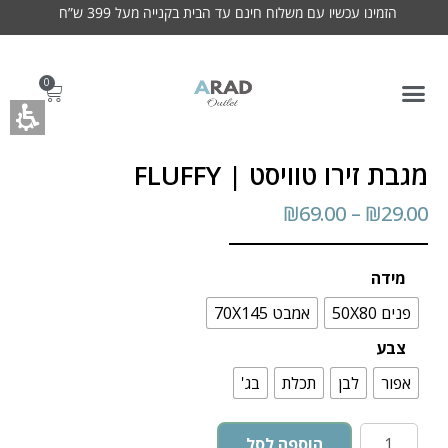
הזמינו עכשיו עם משלוח חינם עד הבית בקנייה מעל 399 ש”ח
0
מגבת זירו טוויסט | FLUFFY
₪
69.00
–
₪
29.00
מידה
פנים 50X80
אמבט 70X145
צבע
אפור
לבן
תכלת
בג'
הוספה לסל