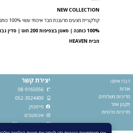
NEW COLLECTION
קולקציית מצעים מרעננת מבד איכותי עשוי 100% כותנה באריגת סאטן המעניק תחושה נעימה, רכה ומפנקת במיוחד לשינה מושלמת!
100% כותנה | סאטן בצפיפות 200 חוט | סדין גבוה במיוחד 30 ס”מ
מבית HEAVEN
יצירת קשר
דברו איתנו
אודות
08-9165056
מדיניות משלוחים
052-3024400
תקנון אתר
פייסבוק
מדיניות פרטיות
אינסטגרם
aman@bezeqint.net
אנו משתמשים בעוגיות כדי לשפר את חוויית הגלישה שלכ