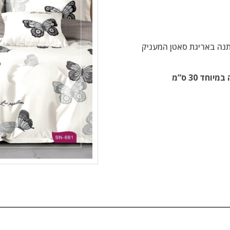
ת מצעים מרעננת מבד איכותי עשוי 100% כותנה באריגת סאטן המעניק