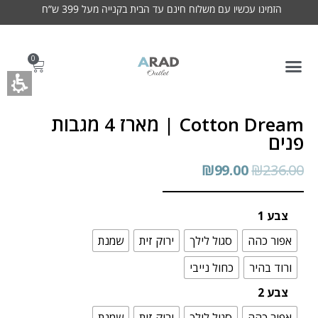
הזמינו עכשיו עם משלוח חינם עד הבית בקנייה מעל 399 ש”ח
0
Cotton Dream | מארז 4 מגבות
פנים
₪
99.00
₪
236.00
צבע 1
אפור כהה
סגול לילך
ירוק זית
שמנת
ורוד בהיר
כחול נייבי
צבע 2
אפור כהה
סגול לילך
ירוק זית
שמנת