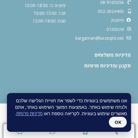
08-9165056
ימים א’-ה’: 10:00-18:00
052-3024400
יום ו’: 10:00-15:00
פייסבוק
שבת: 12:00-18:00
אינסטגרם
6argaman@bezeqint.net
מדיניות משלוחים
תקנון ומדיניות פרטיות
אנו משתמשים בעוגיות כדי לשפר את חוויית הגלישה שלכם
ולנתח שימוש באתר. באמצעות המשך השימוש באתר, אתם
מאשרים שימוש בעוגיות. לקריאה נוספת ראו
מדיניות פרטיות
.
OK
חנות וורדפרס
Fly Guy |
אחסון אתר וורדפרס
Fly Guy